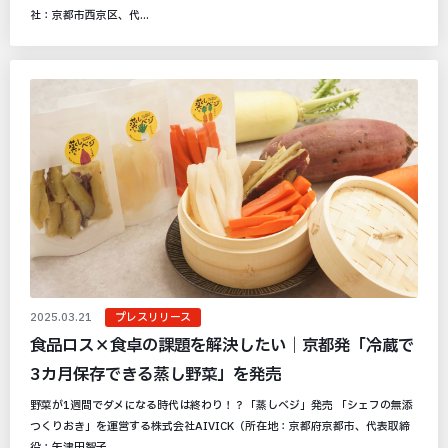
社：京都市西京区、代...
2025.03.21
プレスリリース
食品ロス×食卓の課題を解決したい｜京都発「冷蔵で
3カ月保存できる蒸し野菜」を発売
野菜が1週間でダメになる時代は終わり！？「蒸しベジ」発売 「シェフの無添
つくりおき」を運営する株式会社AIVICK（所在地：京都府京都市、代表取締
役：矢津田智子...