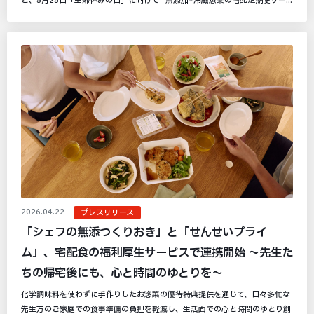
と、5月25日「主婦休みの日」に向けて 無添加*冷蔵惣菜の宅配定期便サー...
2026.04.22
プレスリリース
「シェフの無添つくりおき」と「せんせいプライ
ム」、宅配食の福利厚生サービスで連携開始 〜先生た
ちの帰宅後にも、心と時間のゆとりを～
化学調味料を使わずに手作りしたお惣菜の優待特典提供を通じて、日々多忙な
先生方のご家庭での食事準備の負担を軽減し、生活面での心と時間のゆとり創