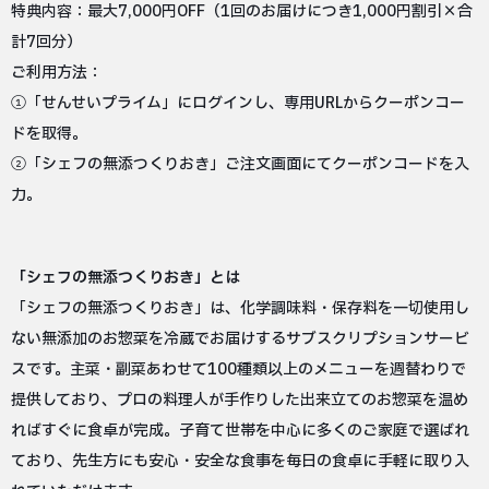
特典内容：最大7,000円OFF（1回のお届けにつき1,000円割引×合
計7回分）
ご利用方法：
①「せんせいプライム」にログインし、専用URLからクーポンコー
ドを取得。
②「シェフの無添つくりおき」ご注文画面にてクーポンコードを入
力。
「シェフの無添つくりおき」とは
「シェフの無添つくりおき」は、化学調味料・保存料を一切使用し
ない無添加のお惣菜を冷蔵でお届けするサブスクリプションサービ
スです。主菜・副菜あわせて100種類以上のメニューを週替わりで
提供しており、プロの料理人が手作りした出来立てのお惣菜を温め
ればすぐに食卓が完成。子育て世帯を中心に多くのご家庭で選ばれ
ており、先生方にも安心・安全な食事を毎日の食卓に手軽に取り入