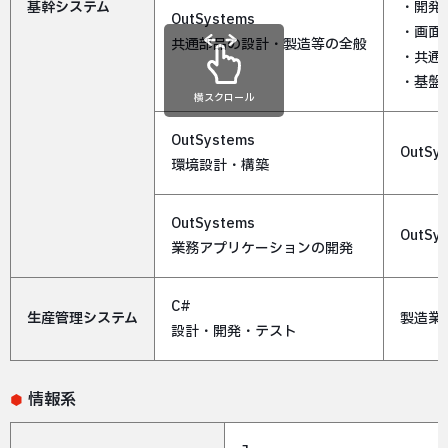
基幹システム
・開発
OutSystems
・画面
共通部品の設計・製造等の全般
・共通
・基盤
横スクロール
OutSystems
Out
環境設計・構築
OutSystems
Out
業務アプリケーションの開発
C#
生産管理システム
製造業
設計・開発・テスト
情報系