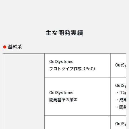
主な開発実績
基幹系
OutSystems
OutS
プロトタイプ作成（PoC）
Out
OutSystems
・工程
開発基準の策定
・成果
・開発
Out