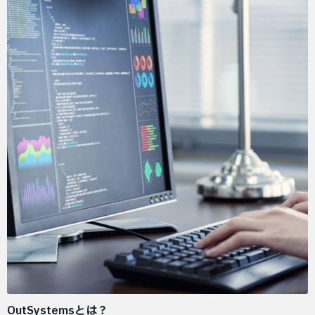
OutSystemsとは？