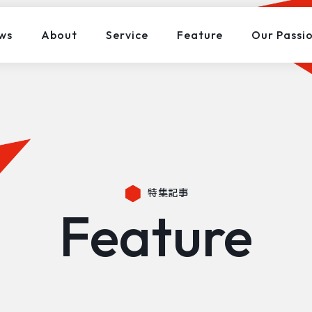
ws
About
Service
Feature
Our Passi
特集記事
Feature