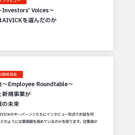
インタビュー
vestors' Voices〜
AIVICKを選んだのか
社員座談会
mployee Roundtable〜
と新規事業が
織の未来
IVICKのキーパーソンたちにインタビュー形式でお話を伺
どのように企業価値を高めているのかを探ります。従業員が